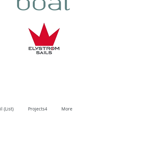
 (List)
Projects4
More