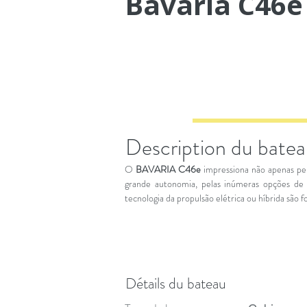
Bavaria C46e
Description du bate
O
BAVARIA C46e
impressiona não apenas pe
grande autonomia, pelas inúmeras opções de
tecnologia da propulsão elétrica ou híbrida são 
Détails du bateau