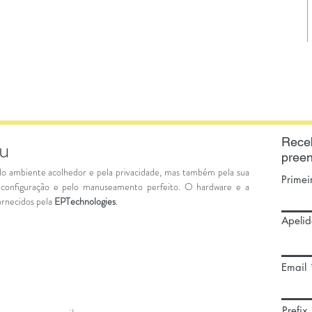
au
Rece
preen
lo ambiente acolhedor e pela privacidade, mas também pela sua
Prime
 configuração e pelo manuseamento perfeito. O hardware e a
fornecidos pela
EPTechnologies
.
Apelid
Email
Prefix