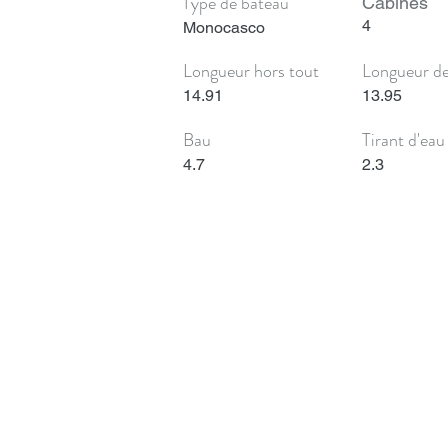
Type de bateau
Cabines
4
Monocasco
Longueur hors tout
Longueur d
14.91
13.95
Bau
Tirant d'eau
4.7
2.3