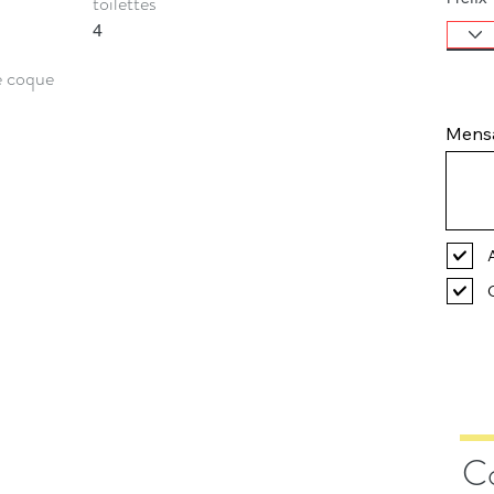
toilettes
4
e coque
Mens
Co