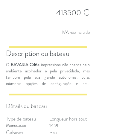
€
413500
IVA não incluido
Description du bateau
O
BAVARIA C46e
impressiona não apenas pelo
ambiente acolhedor e pela privacidade, mas
também pela sua grande autonomia, pelas
inúmeras opções de configuração e pelo
manuseamento perfeito. O hardware e a
tecnologia da propulsão elétrica ou híbrida são
fornecidos pela
EPTechnologies
.
Détails du bateau
Type de bateau
Longueur hors tout
Monocasco
14.91
Cabines
Bau