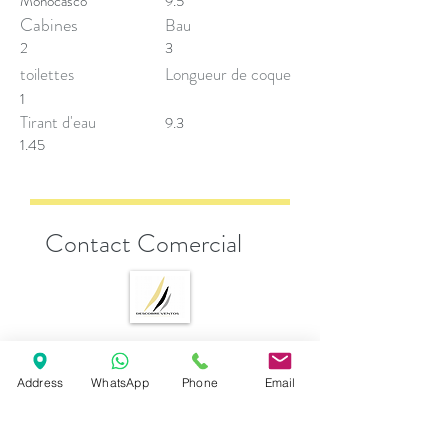
Monocasco
9.5
Cabines
Bau
2
3
toilettes
Longueur de coque
1
Tirant d'eau
9.3
1.45
Contact Comercial
Andrea Esposito
Address
WhatsApp
Phone
Email
sales@descobreventos.pt
+351 916 044 614